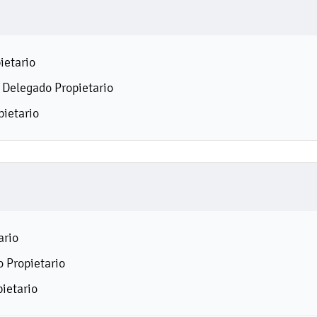
ietario
Delegado Propietario
pietario
ario
 Propietario
ietario